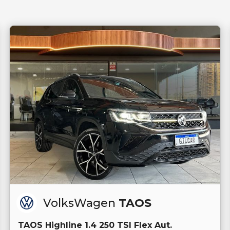
VolksWagen
TAOS
TAOS Highline 1.4 250 TSI Flex Aut.