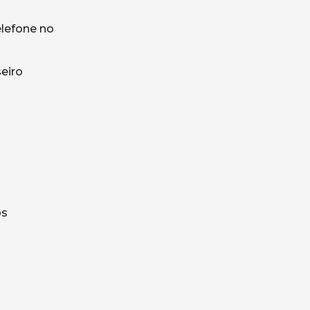
lefone no
eiro
os