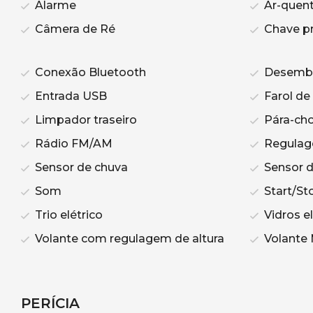
Alarme
Ar-quen
Câmera de Ré
Chave p
Conexão Bluetooth
Desemba
Entrada USB
Farol de
Limpador traseiro
Pára-cho
Rádio FM/AM
Regulage
Sensor de chuva
Sensor 
Som
Start/St
Trio elétrico
Vidros el
Volante com regulagem de altura
Volante 
PERÍCIA