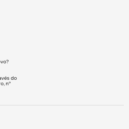
ovo?
ravés do
o, nº