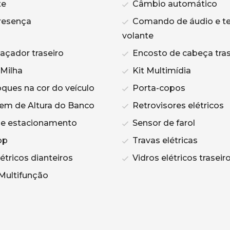
te
Câmbio automático
resença
Comando de áudio e te
volante
çador traseiro
Encosto de cabeça tras
 Milha
Kit Multimídia
ques na cor do veículo
Porta-copos
m de Altura do Banco
Retrovisores elétricos
de estacionamento
Sensor de farol
op
Travas elétricas
étricos dianteiros
Vidros elétricos traseir
Multifunção