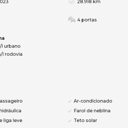
2023
28.918 km
4 portas
na
/l urbano
/l rodovia
assageiro
Ar-condicionado
hidráulica
Farol de neblina
 liga leve
Teto solar