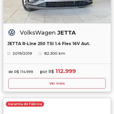
VolksWagen
JETTA
JETTA R-Line 250 TSI 1.4 Flex 16V Aut.
2019/2019
82.300 km
112.999
por R$
de R$ 114.999
Ver mais
Garantia de Fábrica