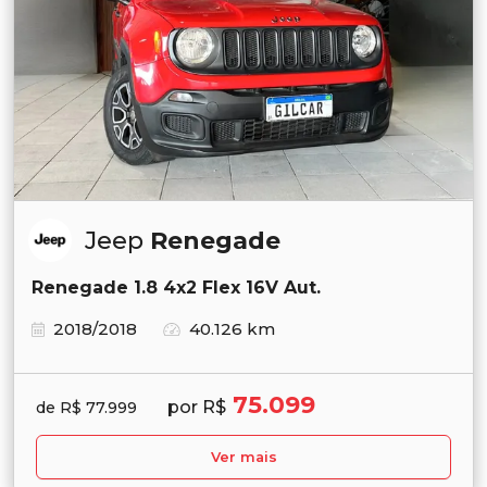
Jeep
Renegade
Renegade 1.8 4x2 Flex 16V Aut.
2018/2018
40.126 km
75.099
por R$
de R$ 77.999
Ver mais