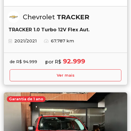
Chevrolet
TRACKER
TRACKER 1.0 Turbo 12V Flex Aut.
2021/2021
67.787 km
92.999
por R$
de R$ 94.999
Ver mais
Garantia de 1 ano