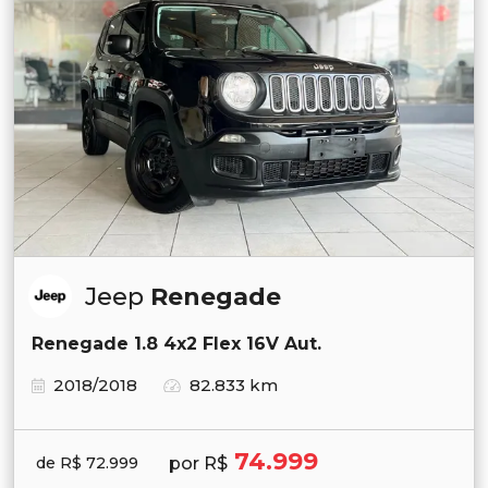
Jeep
Renegade
Renegade 1.8 4x2 Flex 16V Aut.
2018/2018
82.833 km
74.999
por R$
de R$ 72.999