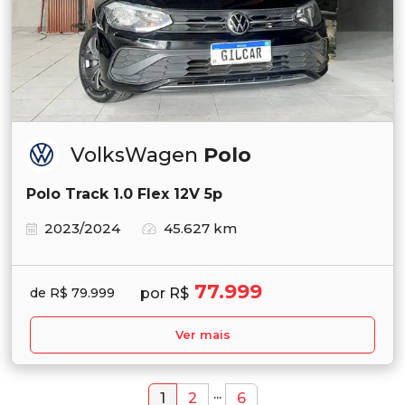
VolksWagen
Polo
Polo Track 1.0 Flex 12V 5p
2023/2024
45.627 km
77.999
por R$
de R$ 79.999
Ver mais
...
1
2
6