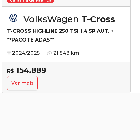
Garantia de Fábrica
VolksWagen
T-Cross
T-CROSS HIGHLINE 250 TSI 1.4 5P AUT. +
**PACOTE ADAS**
2024/2025
21.848 km
154.889
R$
Ver mais