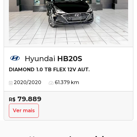
Hyundai
HB20S
DIAMOND 1.0 TB FLEX 12V AUT.
2020/2020
61.379 km
79.889
R$
Ver mais