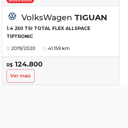
Único Dono
VolksWagen
TIGUAN
1.4 250 TSI TOTAL FLEX ALLSPACE
TIPTRONIC
2019/2020
41.159 km
124.800
R$
Ver mais