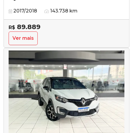
2017/2018
143.738 km
89.889
R$
Ver mais