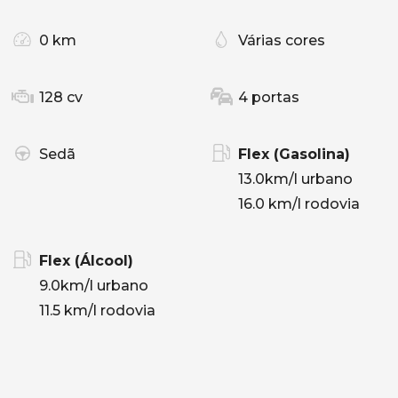
0 km
Várias cores
128 cv
4 portas
Sedã
Flex (Gasolina)
13.0km/l urbano
16.0 km/l rodovia
Flex (Álcool)
9.0km/l urbano
11.5 km/l rodovia