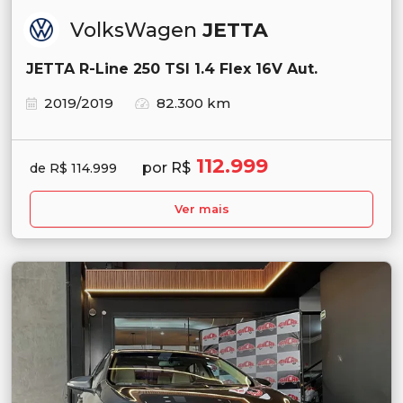
VolksWagen
JETTA
JETTA R-Line 250 TSI 1.4 Flex 16V Aut.
2019/2019
82.300 km
112.999
por R$
de R$ 114.999
Ver mais