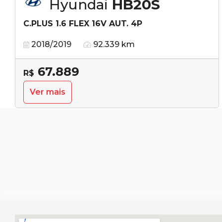
Hyundai
HB20S
C.PLUS 1.6 FLEX 16V AUT. 4P
2018/2019
92.339 km
67.889
R$
Ver mais