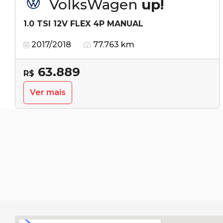
VolksWagen
up!
1.0 TSI 12V FLEX 4P MANUAL
2017/2018
77.763 km
63.889
R$
Ver mais